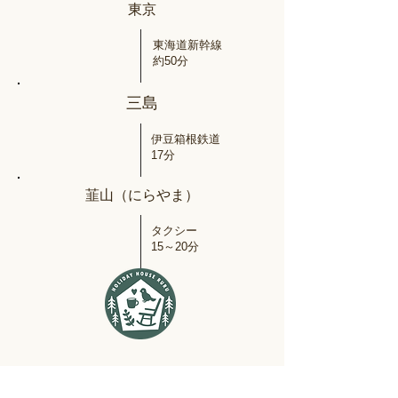
東京
東海道新幹線
​約50分
三島
伊豆箱根鉄道
17分
韮山（にらやま）
タクシー
​15～20分