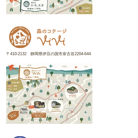
〒410-2132 静岡県伊豆の国市奈古谷2204-644