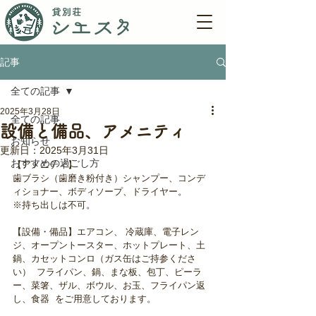
記事
全ての記事
2025年3月28日
全ての記事
設備と備品、アメニティ
お知らせ
更新日：
2025年3月31日
おすすめの過ごし方
【アメニティ】
歯ブラシ（歯磨き粉付き）シャンプー、コンデ
ィショナー、ボディソープ、ドライヤー。
※持ち出しは不可。
【設備・備品】エアコン、 冷蔵庫、電子レン
ジ、オープントースター、ホットプレート、土
鍋、カセットコンロ（ガス缶はご持参くださ
い）  フライパン、鍋、まな板、包丁、ピーラ
ー、菜箸、ザル、ボウル、お玉、フライパン返
し、食器  をご用意しております。