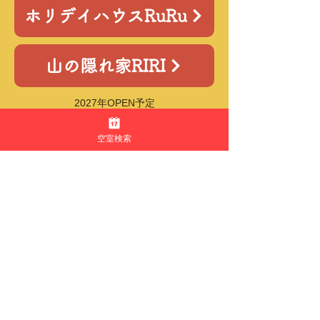
ホリデイハウスRuRu
山の隠れ家RIRI
2027年OPEN予定
空室検索
A棟：貸別荘シエスタ
​〒410-2132 静岡県伊豆の国市奈古谷2205-471